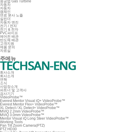
중공업 Gas Turbine
자동차
자동차
캠체인
연료 분사 노즐
실린더
자동차 엔진
전기 / 전자
전기 & 전자
PVC파이프
에어컨 배관
반도체 배관
고객지원
제품 문의
자료실
주메뉴
회사소개
회사소개
연혁
소식
사업장소개
파트너 및 고객사
검사기기
VideoProbe™
Everest Mentor Visual iQ+ VideoProbe™
Everest Mentor Flex+ VideoProbe™
XL Detect / XL Detect+ VideoProbe™
MViQ 2.2mm VideoProbe™
MViQ 3.0mm VideoProbe™
Mentor Visual iQ Long Steer VideoProbe™
Working Tools
Pan Tilt Zoom Camera(PTZ)
PTZ HD30