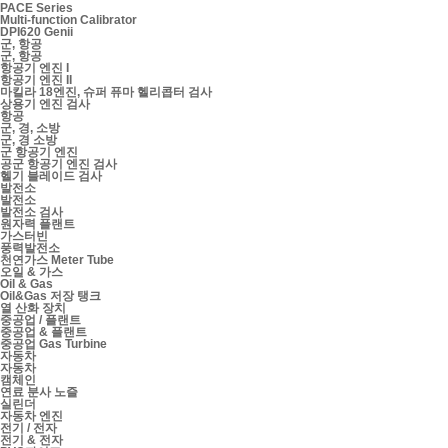
PACE Series
Multi-function Calibrator
DPI620 Genii
군, 항공
군, 항공
항공기 엔진 I
항공기 엔진 II
마킬라 18엔진, 슈퍼 퓨마 헬리콥터 검사
상용기 엔진 검사
항공
군, 경, 소방
군, 경 소방
군 항공기 엔진
공군 항공기 엔진 검사
헬기 블레이드 검사
발전소
발전소
발전소 검사
원자력 플랜트
가스터빈
풍력발전소
천연가스 Meter Tube
오일 & 가스
Oil & Gas
Oil&Gas 저장 탱크
열 산화 장치
중공업 / 플랜트
중공업 & 플랜트
중공업 Gas Turbine
자동차
자동차
캠체인
연료 분사 노즐
실린더
자동차 엔진
전기 / 전자
전기 & 전자