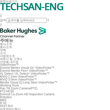
본문바로가기

검색


주메뉴
회사소개
회사소개
연혁
소식
사업장소개
파트너 및 고객사
산업용 내시경
VideoProbe™
Everest Mentor Visual iQ+ VideoProbe™
Everest Mentor Flex+ VideoProbe™
XL Detect / XL Detect+ VideoProbe™
MViQ 2.2mm VideoProbe™
MViQ 3.0mm VideoProbe™
Mentor Visual iQ Long Steer VideoProbe™
Working Tools
Pan Tilt Zoom Camera(PTZ)
PTZ HD30
Everest Ca-Zoom HD Inspection Camera
Robotics
BIKE
ICS2
FAST RVI
피토정압시험기