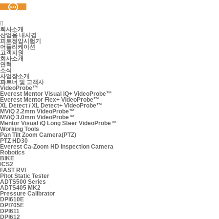

회사소개
산업용 내시경
피토정압시험기
어플리케이션
고객지원
회사소개
연혁
소식
사업장소개
파트너 및 고객사
VideoProbe™
Everest Mentor Visual iQ+ VideoProbe™
Everest Mentor Flex+ VideoProbe™
XL Detect / XL Detect+ VideoProbe™
MViQ 2.2mm VideoProbe™
MViQ 3.0mm VideoProbe™
Mentor Visual iQ Long Steer VideoProbe™
Working Tools
Pan Tilt Zoom Camera(PTZ)
PTZ HD30
Everest Ca-Zoom HD Inspection Camera
Robotics
BIKE
ICS2
FAST RVI
Pitot Static Tester
ADTS500 Series
ADTS405 MK2
Pressure Calibrator
DPI610E
DPI705E
DPI611
DPI612