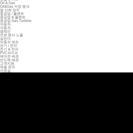
Oil & Gas
Oil&Gas 저장 탱크
열 산화 장치
중공업 / 플랜트
중공업 & 플랜트
중공업 Gas Turbine
자동차
자동차
캠체인
연료 분사 노즐
실린더
자동차 엔진
전기 / 전자
전기 & 전자
PVC파이프
에어컨 배관
반도체 배관
고객지원
제품 문의
자료실