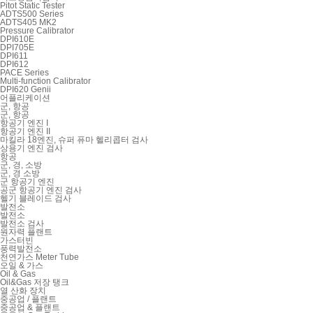
Pitot Static Tester
ADTS500 Series
ADTS405 MK2
Pressure Calibrator
DPI610E
DPI705E
DPI611
DPI612
PACE Series
Multi-function Calibrator
DPI620 Genii
어플리케이션
군, 항공
군, 항공
항공기 엔진 I
항공기 엔진 II
마킬라 18엔진, 슈퍼 퓨마 헬리콥터 검사
상용기 엔진 검사
항공
군, 경, 소방
군, 경 소방
군 항공기 엔진
공군 항공기 엔진 검사
헬기 블레이드 검사
발전소
발전소
발전소 검사
원자력 플랜트
가스터빈
풍력발전소
천연가스 Meter Tube
오일 & 가스
Oil & Gas
Oil&Gas 저장 탱크
열 산화 장치
중공업 / 플랜트
중공업 & 플랜트