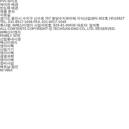
PVC파이프
에어컨 배관
반도체 배관
제품 문의
자료실
경기도 용인시 수지구 신수로 767 분당수지유타워 지식산업센터 402호 (우)16827
TEL. 031-8017-1048
FAX. 031-8017-1049
회사명: ㈜택산이엔지
사업자번호: 829-81-00036
대표자: 장석현
ALL CONTENTS COPYRIGHT ⓒ TECHSAN-ENG CO., LTD. RESERVED.
㈜택산이엔지
FAMILY SITE
산업용내시경
택산이엔지
엔아이텍
산업기기
엔아이텍
생명과학
엔아이텍
장비사업
베트남 법인
NI VINA