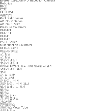
Everest Ca-Zoom HD Inspection Camera
Robotics
BIKE
ICS2
FAST RVI
측정기기
Pitot Static Tester
ADTS500 Series
ADTS405 MK2
Pressure Calibrator
DPI610E
DPI705E
DPI611
DPI612
PACE Series
Multi-function Calibrator
DPI620 Genii
어플리케이션
군, 항공
군, 항공
항공기 엔진 I
항공기 엔진 II
마킬라 18엔진, 슈퍼 퓨마 헬리콥터 검사
상용기 엔진 검사
항공
군, 경, 소방
군, 경 소방
군 항공기 엔진
공군 항공기 엔진 검사
헬기 블레이드 검사
발전소
발전소
발전소 검사
원자력 플랜트
가스터빈
풍력발전소
천연가스 Meter Tube
오일 & 가스