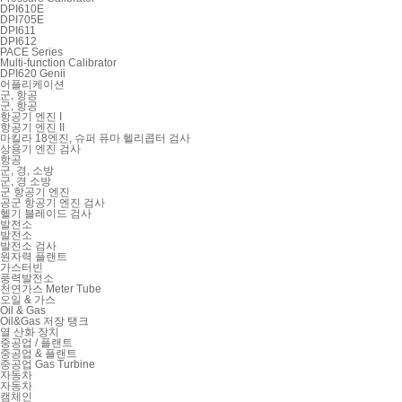
DPI610E
DPI705E
DPI611
DPI612
PACE Series
Multi-function Calibrator
DPI620 Genii
어플리케이션
군, 항공
군, 항공
항공기 엔진 I
항공기 엔진 II
마킬라 18엔진, 슈퍼 퓨마 헬리콥터 검사
상용기 엔진 검사
항공
군, 경, 소방
군, 경 소방
군 항공기 엔진
공군 항공기 엔진 검사
헬기 블레이드 검사
발전소
발전소
발전소 검사
원자력 플랜트
가스터빈
풍력발전소
천연가스 Meter Tube
오일 & 가스
Oil & Gas
Oil&Gas 저장 탱크
열 산화 장치
중공업 / 플랜트
중공업 & 플랜트
중공업 Gas Turbine
자동차
자동차
캠체인