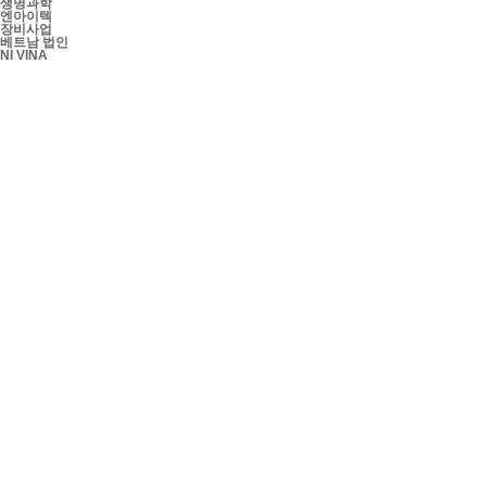
생명과학
엔아이텍
장비사업
베트남 법인
NI VINA