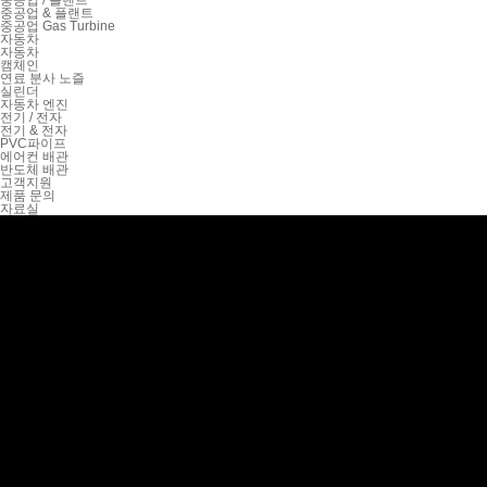
중공업 / 플랜트
중공업 & 플랜트
중공업 Gas Turbine
자동차
자동차
캠체인
연료 분사 노즐
실린더
자동차 엔진
전기 / 전자
전기 & 전자
PVC파이프
에어컨 배관
반도체 배관
고객지원
제품 문의
자료실