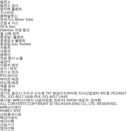
발전소
발전소 검사
원자력 플랜트
가스터빈
풍력발전소
천연가스 Meter Tube
오일 & 가스
Oil & Gas
Oil&Gas 저장 탱크
열 산화 장치
중공업 / 플랜트
중공업 & 플랜트
중공업 Gas Turbine
자동차
자동차
캠체인
연료 분사 노즐
실린더
자동차 엔진
전기 / 전자
전기 & 전자
PVC파이프
에어컨 배관
반도체 배관
제품 문의
자료실
경기도 용인시 수지구 신수로 767 분당수지유타워 지식산업센터 402호 (우)16827
TEL. 031-8017-1048
FAX. 031-8017-1049
회사명: ㈜택산이엔지
사업자번호: 829-81-00036
대표자: 장석현
ALL CONTENTS COPYRIGHT ⓒ TECHSAN-ENG CO., LTD. RESERVED.
㈜택산이엔지
FAMILY SITE
산업용내시경
택산이엔지
엔아이텍
산업기기
엔아이텍