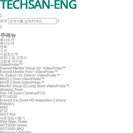

검색


주메뉴
회사소개
회사소개
연혁
소식
사업장소개
파트너 및 고객사
산업용 내시경
VideoProbe™
Everest Mentor Visual iQ+ VideoProbe™
Everest Mentor Flex+ VideoProbe™
XL Detect / XL Detect+ VideoProbe™
MViQ 2.2mm VideoProbe™
MViQ 3.0mm VideoProbe™
Mentor Visual iQ Long Steer VideoProbe™
Working Tools
Pan Tilt Zoom Camera(PTZ)
PTZ HD30
Everest Ca-Zoom HD Inspection Camera
Robotics
BIKE
ICS2
FAST RVI
피토정압시험기
Pitot Static Tester
ADTS500 Series
ADTS405 MK2
Pressure Calibrator