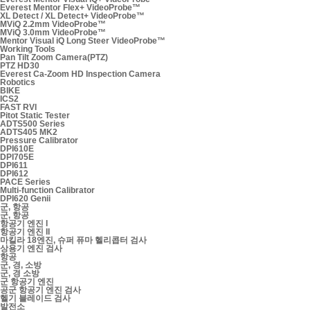
Everest Mentor Flex+ VideoProbe™
XL Detect / XL Detect+ VideoProbe™
MViQ 2.2mm VideoProbe™
MViQ 3.0mm VideoProbe™
Mentor Visual iQ Long Steer VideoProbe™
Working Tools
Pan Tilt Zoom Camera(PTZ)
PTZ HD30
Everest Ca-Zoom HD Inspection Camera
Robotics
BIKE
ICS2
FAST RVI
Pitot Static Tester
ADTS500 Series
ADTS405 MK2
Pressure Calibrator
DPI610E
DPI705E
DPI611
DPI612
PACE Series
Multi-function Calibrator
DPI620 Genii
군, 항공
군, 항공
항공기 엔진 I
항공기 엔진 II
마킬라 18엔진, 슈퍼 퓨마 헬리콥터 검사
상용기 엔진 검사
항공
군, 경, 소방
군, 경 소방
군 항공기 엔진
공군 항공기 엔진 검사
헬기 블레이드 검사
발전소