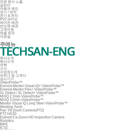
연료 분사 노즐
실린더
자동차 엔진
전기 / 전자
전기 & 전자
PVC파이프
에어컨 배관
반도체 배관
고객지원
제품 문의
자료실
주메뉴
회사소개
회사소개
연혁
소식
사업장소개
파트너 및 고객사
검사기기
VideoProbe™
Everest Mentor Visual iQ+ VideoProbe™
Everest Mentor Flex+ VideoProbe™
XL Detect / XL Detect+ VideoProbe™
MViQ 2.2mm VideoProbe™
MViQ 3.0mm VideoProbe™
Mentor Visual iQ Long Steer VideoProbe™
Working Tools
Pan Tilt Zoom Camera(PTZ)
PTZ HD30
Everest Ca-Zoom HD Inspection Camera
Robotics
BIKE
ICS2