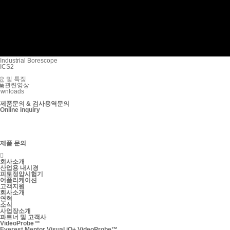
Industrial Borescope
ICS2
요 및 특징
품관련영상
wnloads
제품문의 & 검사용역문의
Online inquiry
제품 문의

회사소개
산업용 내시경
피토정압시험기
어플리케이션
고객지원
회사소개
연혁
소식
사업장소개
파트너 및 고객사
VideoProbe™
Everest Mentor Visual iQ+ VideoProbe™