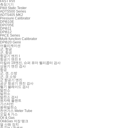
FAST RVI
측정기기
Pitot Static Tester
ADTS500 Series
ADTS405 MK2
Pressure Calibrator
DPI610E
DPI705E
DPI611
DPI612
PACE Series
Multi-function Calibrator
DPI620 Genii
어플리케이션
군, 항공
군, 항공
항공기 엔진 I
항공기 엔진 II
마킬라 18엔진, 슈퍼 퓨마 헬리콥터 검사
상용기 엔진 검사
항공
군, 경, 소방
군, 경 소방
군 항공기 엔진
공군 항공기 엔진 검사
헬기 블레이드 검사
발전소
발전소
발전소 검사
원자력 플랜트
가스터빈
풍력발전소
천연가스 Meter Tube
오일 & 가스
Oil & Gas
Oil&Gas 저장 탱크
열 산화 장치