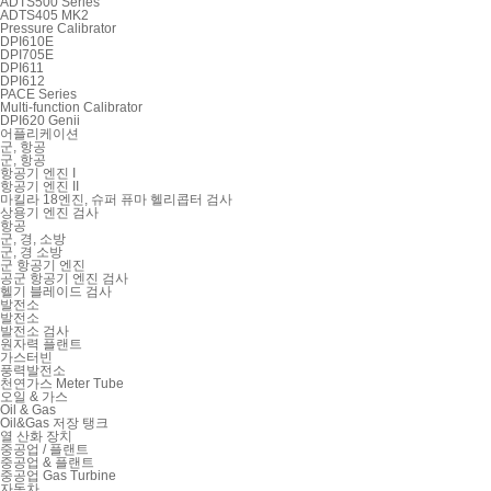
ADTS500 Series
ADTS405 MK2
Pressure Calibrator
DPI610E
DPI705E
DPI611
DPI612
PACE Series
Multi-function Calibrator
DPI620 Genii
어플리케이션
군, 항공
군, 항공
항공기 엔진 I
항공기 엔진 II
마킬라 18엔진, 슈퍼 퓨마 헬리콥터 검사
상용기 엔진 검사
항공
군, 경, 소방
군, 경 소방
군 항공기 엔진
공군 항공기 엔진 검사
헬기 블레이드 검사
발전소
발전소
발전소 검사
원자력 플랜트
가스터빈
풍력발전소
천연가스 Meter Tube
오일 & 가스
Oil & Gas
Oil&Gas 저장 탱크
열 산화 장치
중공업 / 플랜트
중공업 & 플랜트
중공업 Gas Turbine
자동차