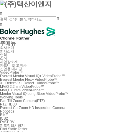

검색


주메뉴
회사소개
회사소개
연혁
소식
사업장소개
파트너 및 고객사
산업용 내시경
VideoProbe™
Everest Mentor Visual iQ+ VideoProbe™
Everest Mentor Flex+ VideoProbe™
XL Detect / XL Detect+ VideoProbe™
MViQ 2.2mm VideoProbe™
MViQ 3.0mm VideoProbe™
Mentor Visual iQ Long Steer VideoProbe™
Working Tools
Pan Tilt Zoom Camera(PTZ)
PTZ HD30
Everest Ca-Zoom HD Inspection Camera
Robotics
BIKE
ICS2
FAST RVI
피토정압시험기
Pitot Static Tester