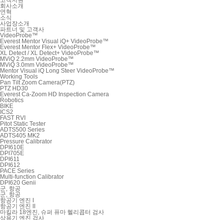
회사소개
연혁
소식
사업장소개
파트너 및 고객사
VideoProbe™
Everest Mentor Visual iQ+ VideoProbe™
Everest Mentor Flex+ VideoProbe™
XL Detect / XL Detect+ VideoProbe™
MViQ 2.2mm VideoProbe™
MViQ 3.0mm VideoProbe™
Mentor Visual iQ Long Steer VideoProbe™
Working Tools
Pan Tilt Zoom Camera(PTZ)
PTZ HD30
Everest Ca-Zoom HD Inspection Camera
Robotics
BIKE
ICS2
FAST RVI
Pitot Static Tester
ADTS500 Series
ADTS405 MK2
Pressure Calibrator
DPI610E
DPI705E
DPI611
DPI612
PACE Series
Multi-function Calibrator
DPI620 Genii
군, 항공
군, 항공
항공기 엔진 I
항공기 엔진 II
마킬라 18엔진, 슈퍼 퓨마 헬리콥터 검사
상용기 엔진 검사