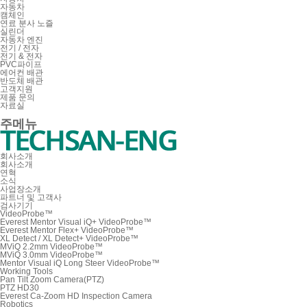
자동차
캠체인
연료 분사 노즐
실린더
자동차 엔진
전기 / 전자
전기 & 전자
PVC파이프
에어컨 배관
반도체 배관
고객지원
제품 문의
자료실
주메뉴
회사소개
회사소개
연혁
소식
사업장소개
파트너 및 고객사
검사기기
VideoProbe™
Everest Mentor Visual iQ+ VideoProbe™
Everest Mentor Flex+ VideoProbe™
XL Detect / XL Detect+ VideoProbe™
MViQ 2.2mm VideoProbe™
MViQ 3.0mm VideoProbe™
Mentor Visual iQ Long Steer VideoProbe™
Working Tools
Pan Tilt Zoom Camera(PTZ)
PTZ HD30
Everest Ca-Zoom HD Inspection Camera
Robotics