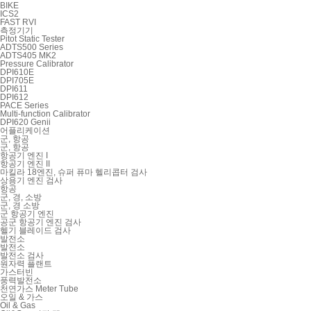
BIKE
ICS2
FAST RVI
측정기기
Pitot Static Tester
ADTS500 Series
ADTS405 MK2
Pressure Calibrator
DPI610E
DPI705E
DPI611
DPI612
PACE Series
Multi-function Calibrator
DPI620 Genii
어플리케이션
군, 항공
군, 항공
항공기 엔진 I
항공기 엔진 II
마킬라 18엔진, 슈퍼 퓨마 헬리콥터 검사
상용기 엔진 검사
항공
군, 경, 소방
군, 경 소방
군 항공기 엔진
공군 항공기 엔진 검사
헬기 블레이드 검사
발전소
발전소
발전소 검사
원자력 플랜트
가스터빈
풍력발전소
천연가스 Meter Tube
오일 & 가스
Oil & Gas