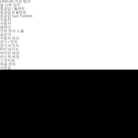
Oil&Gas 저장 탱크
열 산화 장치
중공업 / 플랜트
중공업 & 플랜트
중공업 Gas Turbine
자동차
자동차
캠체인
연료 분사 노즐
실린더
자동차 엔진
전기 / 전자
전기 & 전자
PVC파이프
에어컨 배관
반도체 배관
고객지원
제품 문의
자료실