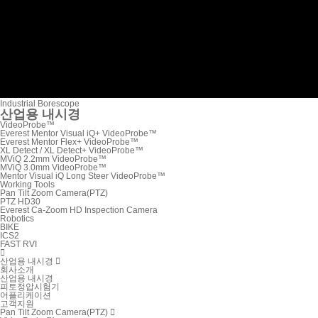
Industrial Borescope
산업용 내시경
VideoProbe™
Everest Mentor Visual iQ+ VideoProbe™
Everest Mentor Flex+ VideoProbe™
XL Detect / XL Detect+ VideoProbe™
MViQ 2.2mm VideoProbe™
MViQ 3.0mm VideoProbe™
Mentor Visual iQ Long Steer VideoProbe™
Working Tools
Pan Tilt Zoom Camera(PTZ)
PTZ HD30
Everest Ca-Zoom HD Inspection Camera
Robotics
BIKE
ICS2
FAST RVI

산업용 내시경

회사소개
산업용 내시경
피토정압시험기
어플리케이션
고객지원
Pan Tilt Zoom Camera(PTZ)
