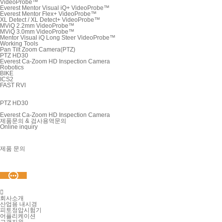
VideoProbe™
Everest Mentor Visual iQ+ VideoProbe™
Everest Mentor Flex+ VideoProbe™
XL Detect / XL Detect+ VideoProbe™
MViQ 2.2mm VideoProbe™
MViQ 3.0mm VideoProbe™
Mentor Visual iQ Long Steer VideoProbe™
Working Tools
Pan Tilt Zoom Camera(PTZ)
PTZ HD30
Everest Ca-Zoom HD Inspection Camera
Robotics
BIKE
ICS2
FAST RVI
PTZ HD30
Everest Ca-Zoom HD Inspection Camera
제품문의 & 검사용역문의
Online inquiry
제품 문의

회사소개
산업용 내시경
피토정압시험기
어플리케이션
고객지원