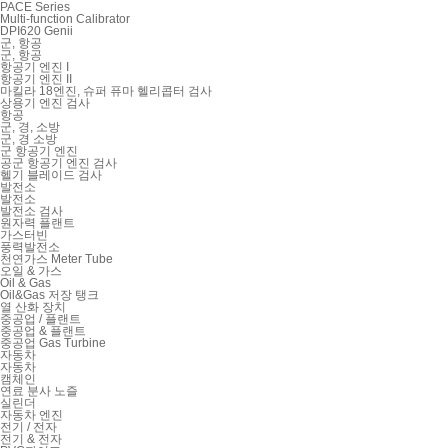
PACE Series
Multi-function Calibrator
DPI620 Genii
군, 항공
군, 항공
항공기 엔진 I
항공기 엔진 II
마킬라 18엔진, 슈퍼 퓨마 헬리콥터 검사
상용기 엔진 검사
항공
군, 경, 소방
군, 경 소방
군 항공기 엔진
공군 항공기 엔진 검사
헬기 블레이드 검사
발전소
발전소
발전소 검사
원자력 플랜트
가스터빈
풍력발전소
천연가스 Meter Tube
오일 & 가스
Oil & Gas
Oil&Gas 저장 탱크
열 산화 장치
중공업 / 플랜트
중공업 & 플랜트
중공업 Gas Turbine
자동차
자동차
캠체인
연료 분사 노즐
실린더
자동차 엔진
전기 / 전자
전기 & 전자