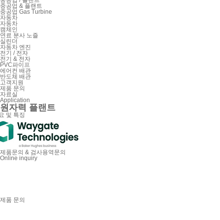
중공업 / 플랜트
중공업 & 플랜트
중공업 Gas Turbine
자동차
자동차
캠체인
연료 분사 노즐
실린더
자동차 엔진
전기 / 전자
전기 & 전자
PVC파이프
에어컨 배관
반도체 배관
고객지원
제품 문의
자료실
Application
원자력 플랜트
요 및 특징
제품문의 & 검사용역문의
Online inquiry
제품 문의