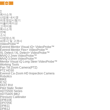

회사소개
산업용 내시경
피토정압시험기
어플리케이션
고객지원
회사소개
연혁
소식
사업장소개
파트너 및 고객사
VideoProbe™
Everest Mentor Visual iQ+ VideoProbe™
Everest Mentor Flex+ VideoProbe™
XL Detect / XL Detect+ VideoProbe™
MViQ 2.2mm VideoProbe™
MViQ 3.0mm VideoProbe™
Mentor Visual iQ Long Steer VideoProbe™
Working Tools
Pan Tilt Zoom Camera(PTZ)
PTZ HD30
Everest Ca-Zoom HD Inspection Camera
Robotics
BIKE
ICS2
FAST RVI
Pitot Static Tester
ADTS500 Series
ADTS405 MK2
Pressure Calibrator
DPI610E
DPI705E
DPI611
DPI612