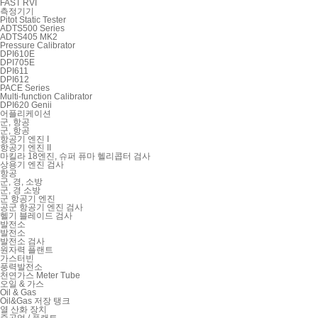
FAST RVI
측정기기
Pitot Static Tester
ADTS500 Series
ADTS405 MK2
Pressure Calibrator
DPI610E
DPI705E
DPI611
DPI612
PACE Series
Multi-function Calibrator
DPI620 Genii
어플리케이션
군, 항공
군, 항공
항공기 엔진 I
항공기 엔진 II
마킬라 18엔진, 슈퍼 퓨마 헬리콥터 검사
상용기 엔진 검사
항공
군, 경, 소방
군, 경 소방
군 항공기 엔진
공군 항공기 엔진 검사
헬기 블레이드 검사
발전소
발전소
발전소 검사
원자력 플랜트
가스터빈
풍력발전소
천연가스 Meter Tube
오일 & 가스
Oil & Gas
Oil&Gas 저장 탱크
열 산화 장치