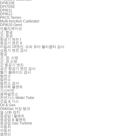
DPI610E
DPI705E
DPI611
DPI612
PACE Series
Multi-function Calibrator
DPI620 Genii
어플리케이션
군, 항공
군, 항공
항공기 엔진 I
항공기 엔진 II
마킬라 18엔진, 슈퍼 퓨마 헬리콥터 검사
상용기 엔진 검사
항공
군, 경, 소방
군, 경 소방
군 항공기 엔진
공군 항공기 엔진 검사
헬기 블레이드 검사
발전소
발전소
발전소 검사
원자력 플랜트
가스터빈
풍력발전소
천연가스 Meter Tube
오일 & 가스
Oil & Gas
Oil&Gas 저장 탱크
열 산화 장치
중공업 / 플랜트
중공업 & 플랜트
중공업 Gas Turbine
자동차
자동차
캠체인