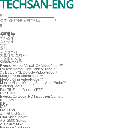

검색


주메뉴
회사소개
회사소개
연혁
소식
사업장소개
파트너 및 고객사
산업용 내시경
VideoProbe™
Everest Mentor Visual iQ+ VideoProbe™
Everest Mentor Flex+ VideoProbe™
XL Detect / XL Detect+ VideoProbe™
MViQ 2.2mm VideoProbe™
MViQ 3.0mm VideoProbe™
Mentor Visual iQ Long Steer VideoProbe™
Working Tools
Pan Tilt Zoom Camera(PTZ)
PTZ HD30
Everest Ca-Zoom HD Inspection Camera
Robotics
BIKE
ICS2
FAST RVI
피토정압시험기
Pitot Static Tester
ADTS500 Series
ADTS405 MK2
Pressure Calibrator