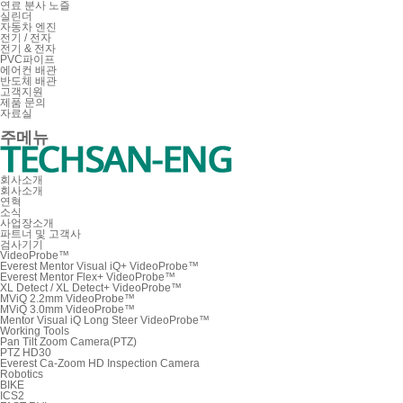
연료 분사 노즐
실린더
자동차 엔진
전기 / 전자
전기 & 전자
PVC파이프
에어컨 배관
반도체 배관
고객지원
제품 문의
자료실
주메뉴
회사소개
회사소개
연혁
소식
사업장소개
파트너 및 고객사
검사기기
VideoProbe™
Everest Mentor Visual iQ+ VideoProbe™
Everest Mentor Flex+ VideoProbe™
XL Detect / XL Detect+ VideoProbe™
MViQ 2.2mm VideoProbe™
MViQ 3.0mm VideoProbe™
Mentor Visual iQ Long Steer VideoProbe™
Working Tools
Pan Tilt Zoom Camera(PTZ)
PTZ HD30
Everest Ca-Zoom HD Inspection Camera
Robotics
BIKE
ICS2